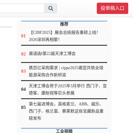
投审稿入口
推荐
【CIBF2025】展会总结报告重磅上线！
01
2026深圳再相聚！
02
邀请函‖第22届天津工博会
携百亿采购需求 | cippe2025邀您共筑全球
03
能源采购合作新桥梁
天津工博会将于2025年3月举行 西门子、亚
04
德客、康耐视等巨头参展
第七届进博会，英格索兰、ABB、威乐、
05
西门子、格兰富、赛莱默这些宝藏新品重
磅发布
工业视频