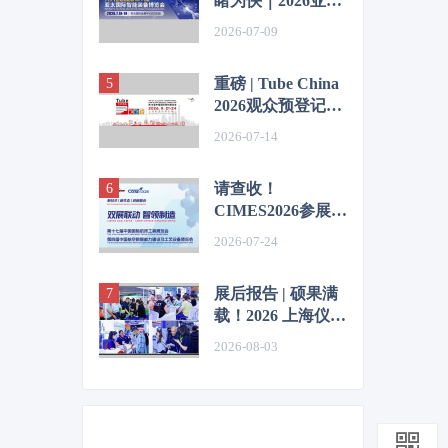
睹为快｜2026亚太
智能装备展亮点清
2026-07-09
单来了！
重磅 | Tube China
2026观众预登记全
面开启！
2026-07-14
请查收！
CIMES2026参展观
众网上登记指南
2026-07-24
展后报告 | 硕果满
载！2026 上海仪器
仪表展圆满收官，
2026-08-03
共赴2027新征程