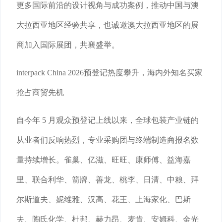
更多国际前沿的设计视角与成功案例，推动中国与澳
大拉西亚地区经验共享，也诚邀澳大拉西亚地区的展
商加入国际展团，共襄盛举。
interpack China 2026预登记热度攀升，海内外知名买家
抢占商贸先机
自今年 5 月观众预登记上线以来，全球包装产业链的
从业者们反响热烈，专业采购团与终端制造商报名数
量持续增长。雀巢、亿滋、旺旺、康师傅、益海嘉
里、联合利华、箭牌、善龙、桃李、日清、中粮、拜
尔斯道夫、妮维雅、汉高、花王、上海家化、巴斯
夫、陶氏化学、杜邦、赫力昂、麦肯、安姆科、金光