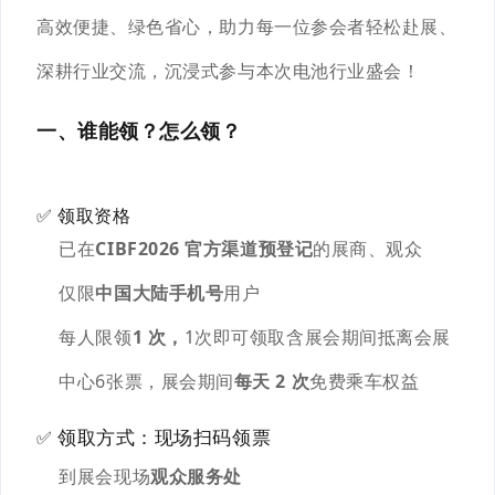
高效便捷、绿色省心，助力每一位参会者轻松赴展、
深耕行业交流，沉浸式参与本次电池行业盛会！
一、谁能领？怎么领？
✅ 领取资格
已在
CIBF2026 官方渠道预登记
的展商、观众
仅限
中国大陆手机号
用户
每人限领
1 次，
1次即可领取含展会期间抵离会展
中心6张票
，展会期间
每天 2 次
免费乘车权益
领取方式：现场扫码领票
✅
到展会现场
观众服务处