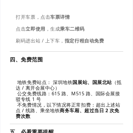
打开车票，点击
车票详情
点击
立即使用
，生成
乘车二维码
刷码进出站 / 上下车，
指定行程自动免费
四、免费范围
地铁免费站点： 深圳地铁
国展站、国展北站
（抵
达 / 离开会展中心）
公交免费线路：615 路、M515 路、国际会展接
驳专线 1 号
不免费情况，以下情况将正常扣费：
超出上述站
点 / 线路、乘坐地铁
商务车厢、超过当日 2 次免
费次数
五、必看重要提醒