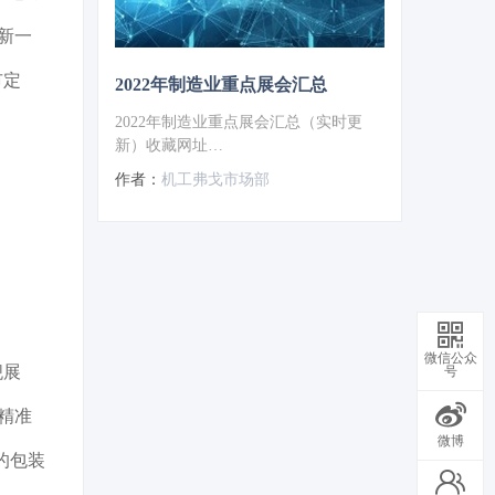
崭新一
市定
2022年制造业重点展会汇总
2022年制造业重点展会汇总（实时更
新）收藏网址
https://expo.vogel.com.cn/c/2021-12-
作者：
机工弗戈市场部
22/1150751.shtml
微信公众
舰展
号
会精准
微博
的包装