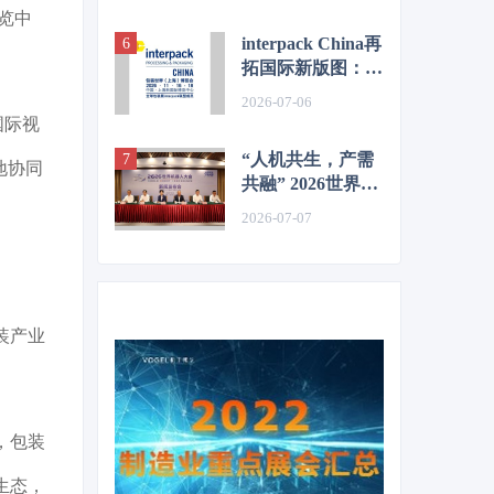
单来了！
博览中
interpack China再
拓国际新版图：
SAVE FOOD中国
2026-07-06
站11月接力启航
国际视
“人机共生，产需
地协同
共融” 2026世界机
器人大会新闻发布
2026-07-07
会在京召开
装产业
，包装
生态，