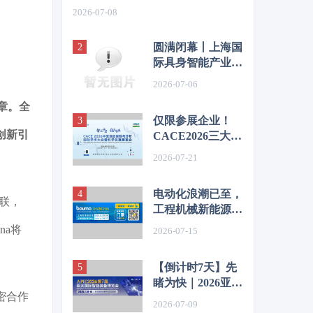
2026-07-08
圆满闭幕丨上海国
际具身智能产业博
览会（CIEI
2026-07-06
2026）完美收官，
篇章。全
2027再相见！
仅限参展企业！
与创新引
CACE2026三大官
方红利重磅解锁
2026-07-21
电动化浪潮已至，
关联，
工程机械新能源的
下一个万亿级赛道
na将
2026-07-15
【倒计时7天】先
睹为快｜2026亚太
密合作
智能装备展亮点清
2026-07-09