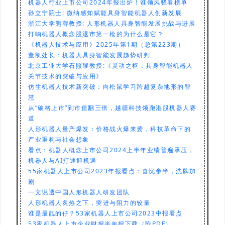
机器人行业上市公司2024年报出炉！谁领风骚看榜单
孙立宁院士: 微纳感知赋能具身智能机器人创新发展
浙江
大学熊蓉教授: 人形机器人具身智能发展挑战与进展
打响机器人概念股退市第一枪的为什么是它？
《机器人技术与应用》2025年第1期（总第223期）
董凯处长：机器人具身智能发展趋势研判
北京工业大学石照耀教授:《灵动之枢：具身智能机器
人
关节技术的突破与应用》
仿生机器人技术新突破：向松鼠学习跨越复杂地形的智
慧
从“破格上市”到市值翻三倍，越疆科技领跑港股机器人赛
道
人形机器人量产爆发：价格战火爆来袭，科技革命下的
产业重构与社会想象
看点：机器人概念上市公司2024上半年业绩普遍承压，
机器人与AI打通迎机遇
55家机器人上市公司2023年报看点：喜忧参半，洗牌加
剧
一文说透中国人形机器人研发团队
人形机器人炙热之下，突进与阻力的较量
谁是最靓的仔？53家机器人上市公司2023中报看点
53家机器人上市企业财报半年报下载（附PDF）