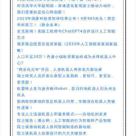
对话清华大学赵明国：加速进化复现波士顿动力动作，
我们需要的是信心和创新！
2023年国家科技奖初评结果公布！9所985光头！西交
华科前三！（附全名单）
史无前例！美国工程师与ChatGPT4合作设计人工智能
芯片
俄罗斯总统普京批准新版《2030年人工智能发展国家战
略》
人口不足20万！丹麦小镇欧登塞如何成为全球机器人中
心?
“商业化元年”开启，人形机器人再添实力新玩家
瑞士研究人员开发出新型人造肌肉，更轻巧、更安全、
更坚固！
欧盟终止亚马逊并购iRobot，昔日扫地机器人巨头何去
何从
肌肉组织驱动的双足机器人问世，生物混合机器人突破
性进展！
专业人士浅谈机器人即服务模式——自动化的未来
院士报告｜潘云鹤：人工智能的行为智能和产品智能
院士谈推动机器人协同智能制造的新动能
院士谈机器人创新设计的六大关键技术