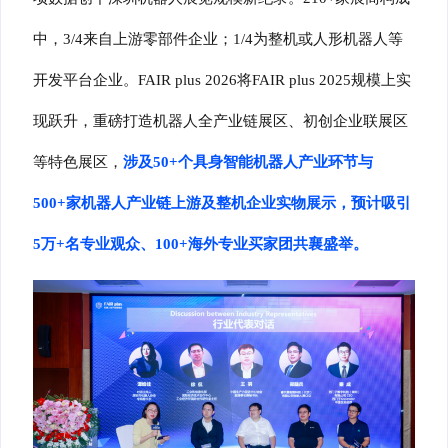
中，
3/4
来自上游零部件企业；
1/4
为整机或人形机器人等
开发平台企业。
FAIR plus 2026
将
FAIR plus 2025
规模上实
现跃升，重磅打造机器人全产业链展区、初创企业联展区
等特色展区，
涉及
50+
个具身智能机器人产业环节与
500+
家机器人产业链上游及整机企业实物展示，预计吸引
5
万
+
名专业观众、
100+
海外专业买家团共襄盛举。