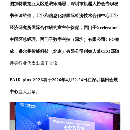
图加特展览亚太区总裁宋瀚思
，
深圳市机器人协会专职秘
书长谭维佳
，
工业和信息化部国际经济技术合作中心工业
经济研究所国际合作研究室主任徐侃
，
西门子
Xcelerator
中国区总经理、西门子数字科技（深圳）有限公司
CEO
秦
成
，
睿尔曼智能科技（北京）有限公司创始人兼
CEO
郑随
兵
等行业代表出席了会议。
FAIR plus 2026
将于
2026
年
4
月
22-24
日
在
深圳福田会展
中心
盛大启幕。