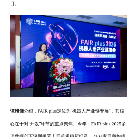
目。
“
”
谭维佳
介绍，
FAIR plus
定位为
机器人产业链专展
，其核
“
”
心在于对
开发
环节的重点聚焦。今年，
FAIR plus 2025
多
项数据创下深圳机器人展览规模新纪录。
210+
家展商构成