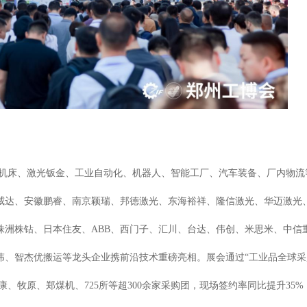
机床、激光钣金、工业自动化、机器人
、
智能工厂、汽车装备、厂内物流
威达、安徽鹏睿、南京颖瑞、邦德激光、东海裕祥、隆信激光、华迈激光
株洲株钻、日本住友、ABB、西门子、汇川、台达、伟创、米思米、中信
伟、智杰优搬运等龙头企业携前沿技术重磅亮相。展会通过“
工业品全球采
康、
牧原、
郑煤机、
725所
等超
3
00
余
家采购团，现场签约率同比提升35%