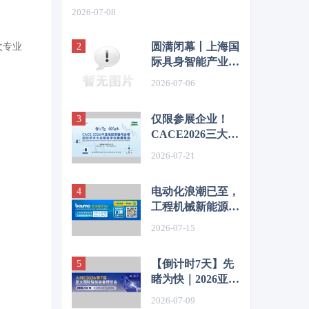
2026-07-08
圆满闭幕丨上海国
次专业
际具身智能产业博
览会（CIEI
2026-07-06
2026）完美收官，
2027再相见！
仅限参展企业！
CACE2026三大官
方红利重磅解锁
2026-07-21
电动化浪潮已至，
工程机械新能源的
下一个万亿级赛道
2026-07-15
【倒计时7天】先
睹为快｜2026亚太
智能装备展亮点清
2026-07-09