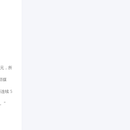
元，所
郑煤
连续 5
。”