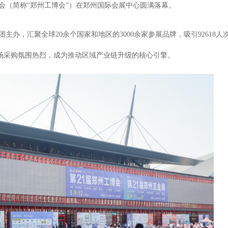
览会（简称“郑州工博会”）在郑州国际会展中心圆满落幕。
团主办，
汇聚全球
2
0余个国家和地区的3000余家
参展品牌
，吸引
92618
人
场采购氛围热烈，成为推动区域产业链升级的核心引擎。