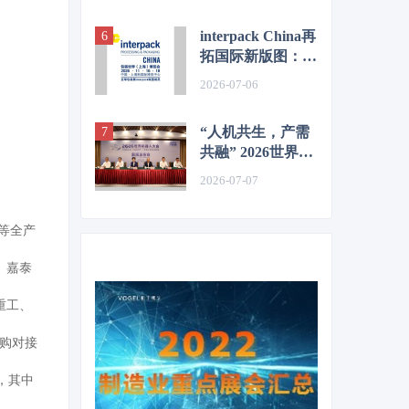
单来了！
interpack China再
拓国际新版图：
SAVE FOOD中国
2026-07-06
站11月接力启航
“人机共生，产需
共融” 2026世界机
器人大会新闻发布
2026-07-07
会在京召开
等全产
、嘉泰
重工、
购对接
，其中